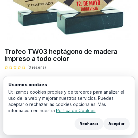
Trofeo TW03 heptágono de madera
impreso a todo color
(0 reseña)
11,69
€
IVA incluido
Usamos cookies
Utilizamos cookies propias y de terceros para analizar el
ALTURA
uso de la web y mejorar nuestros servicios. Puedes
aceptar o rechazar las cookies opcionales. Más
20 cm
18 cm
16 cm
información en nuestra
Política de Cookies
.
Rechazar
Aceptar
Añadir a la cesta