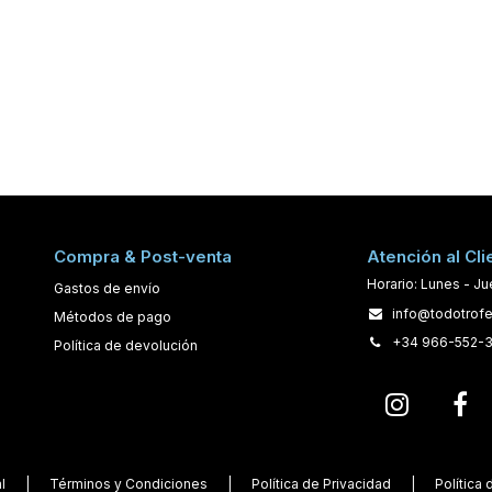
Compra & Post-venta
Atención al Cli
Horario: Lunes - Ju
Gastos de envío
info@todotrof
Métodos de pago
+34 966-552-
Política de devolución
al
|
Términos y Condiciones
|
Política de Privacidad
|
Política