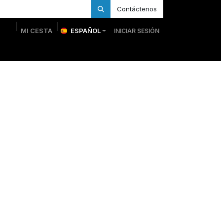
Contáctenos
MI CESTA
ESPAÑOL
INICIAR SESIÓN
 Personalizadas
Trofeos Personalizados
Tienda