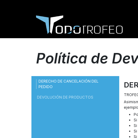
Política de De
DERECHO DE CANCELACIÓN DEL
DER
PEDIDO
TROFEOS
DEVOLUCIÓN DE PRODUCTOS
Asimism
ejemplo
Po
Si
Si
Si
Si