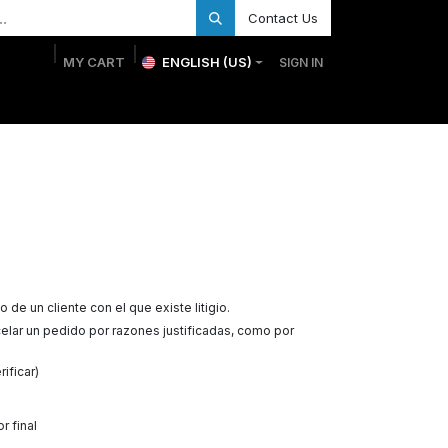
Contact Us
MY CART
ENGLISH (US)
SIGN IN
Home
Custom Medals
Custom Trophies
Shop
 un cliente con el que existe litigio.
ar un pedido por razones justificadas, como por
ificar)
r final