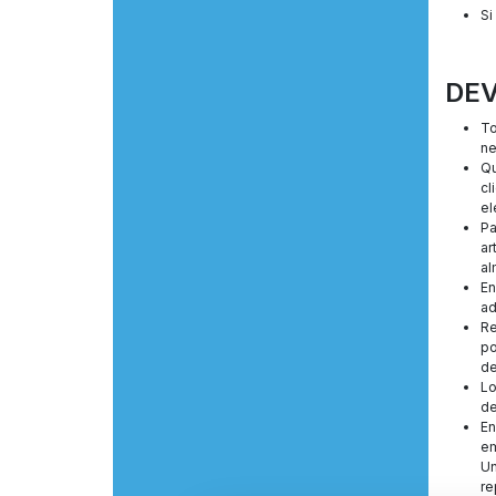
Si
DE
To
ne
Qu
cl
el
Pa
ar
al
En
ad
Re
po
de
Lo
de
En
em
Un
re