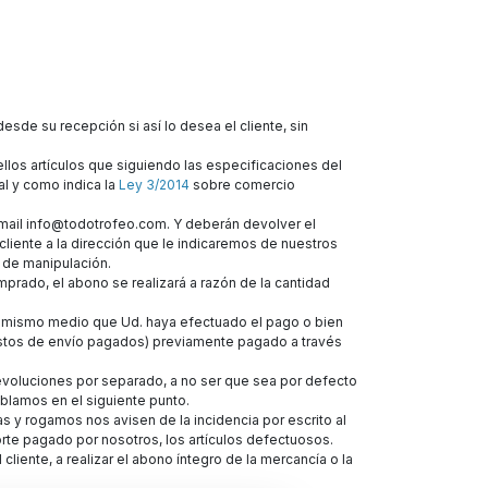
sde su recepción si así lo desea el cliente, sin
llos artículos que siguiendo las especificaciones del
l y como indica la
Ley 3/2014
sobre comercio
email info@todotrofeo.com. Y deberán devolver el
 cliente a la dirección que le indicaremos de nuestros
 de manipulación.
mprado, el abono se realizará a razón de la cantidad
el mismo medio que Ud. haya efectuado el pago o bien
gastos de envío pagados) previamente pagado a través
devoluciones por separado, a no ser que sea por defecto
blamos en el siguiente punto.
 y rogamos nos avisen de la incidencia por escrito al
rte pagado por nosotros, los artículos defectuosos.
ente, a realizar el abono íntegro de la mercancía o la