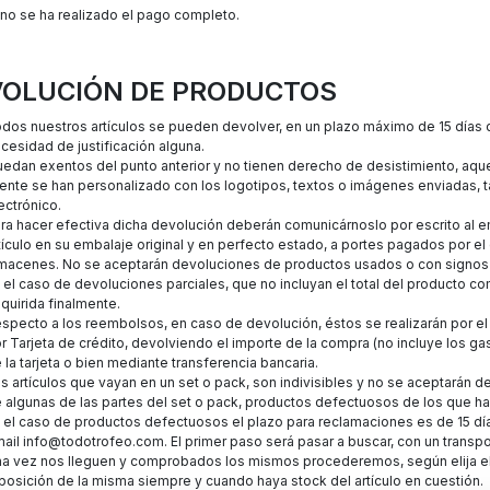
 no se ha realizado el pago completo.
VOLUCIÓN DE PRODUCTOS
dos nuestros artículos se pueden devolver, en un plazo máximo de 15 días de
cesidad de justificación alguna.
edan exentos del punto anterior y no tienen derecho de desistimiento, aque
iente se han personalizado con los logotipos, textos o imágenes enviadas, ta
ectrónico.
ra hacer efectiva dicha devolución deberán comunicárnoslo por escrito al 
tículo en su embalaje original y en perfecto estado, a portes pagados por el
macenes. No se aceptarán devoluciones de productos usados o con signos
 el caso de devoluciones parciales, que no incluyan el total del producto co
quirida finalmente.
specto a los reembolsos, en caso de devolución, éstos se realizarán por 
r Tarjeta de crédito, devolviendo el importe de la compra (no incluye los 
 la tarjeta o bien mediante transferencia bancaria.
s artículos que vayan en un set o pack, son indivisibles y no se aceptarán 
 algunas de las partes del set o pack, productos defectuosos de los que ha
 el caso de productos defectuosos el plazo para reclamaciones es de 15 días
ail info@todotrofeo.com. El primer paso será pasar a buscar, con un transpo
a vez nos lleguen y comprobados los mismos procederemos, según elija el cli
posición de la misma siempre y cuando haya stock del artículo en cuestión.