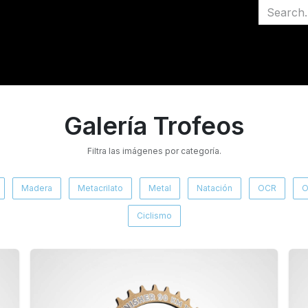
Home
Medagl
Galería Trofeos
Filtra las imágenes por categoría.
Madera
Metacrilato
Metal
Natación
OCR
O
Ciclismo