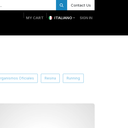
Contact Us
MY CART
ITALIANO
SIGN IN
ie Personalizzate
Trofei personalizzati
Negozio
rganismos Oficiales
Resina
Running