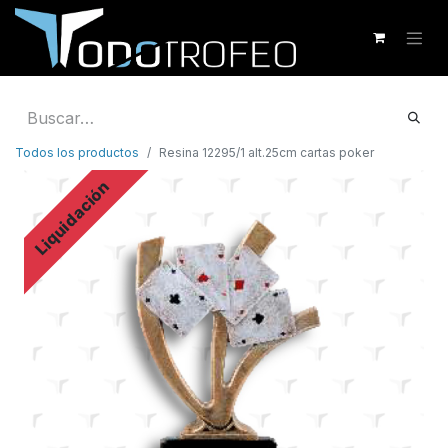
Todos los productos
Resina 12295/1 alt.25cm cartas poker
Liquidación