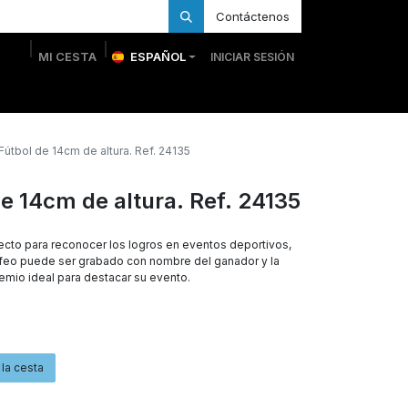
Contáctenos
MI CESTA
ESPAÑOL
INICIAR SESIÓN
 Personalizadas
Trofeos Personalizados
Tienda
Fútbol de 14cm de altura. Ref. 24135
de 14cm de altura. Ref. 24135
cto para reconocer los logros en eventos deportivos,
rofeo puede ser grabado con nombre del ganador y la
remio ideal para destacar su evento.
 la cesta