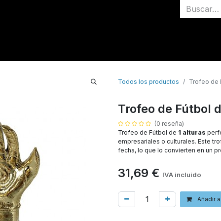
Inicio
Medallas
Todos los productos
Trofeo de 
Trofeo de Fútbol 
(0 reseña)
Trofeo de Fútbol de
1 alturas
perfe
empresariales o culturales. Este t
fecha, lo que lo convierten en un p
31,69
€
IVA incluido
Añadir a