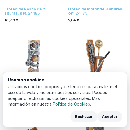
Trofeo de Pesca de 2
Trofeo de Motor de 3 alturas.
alturas. Ref. 24185
Ref. 24175
18,38
€
5,04
€
Usamos cookies
Utilizamos cookies propias y de terceros para analizar el
uso de la web y mejorar nuestros servicios. Puedes
Trofeo de Motor de 3 alturas.
Trofeo de Golf de 3 alturas.
aceptar o rechazar las cookies opcionales. Más
Ref. 24174
Ref. 24176
información en nuestra
Política de Cookies
.
16,69
€
14,81
€
Rechazar
Aceptar