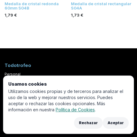
Medalla de cristal redonda
Medalla de cristal rectangular
60mm S04B
S04A
1,79
€
1,73
€
Todotrofeo
Personal
Quienes somos
Usamos cookies
Trabaja con nosotros
Utilizamos cookies propias y de terceros para analizar el
uso de la web y mejorar nuestros servicios. Puedes
aceptar o rechazar las cookies opcionales. Más
Servicios
información en nuestra
Política de Cookies
.
Grabación en meta
Rechazar
Aceptar
Catálogos
Sorteos