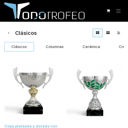
Clásicos
Clásicos
Columnas
Cerámica
Crist
Copa plateada y dorada con