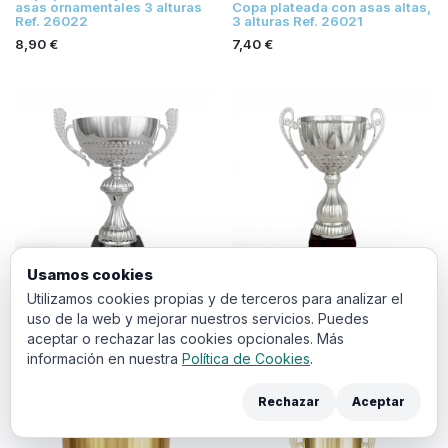
asas ornamentales 3 alturas
Copa plateada con asas altas,
Ref. 26022
3 alturas Ref. 26021
8,90
€
7,40
€
Usamos cookies
Utilizamos cookies propias y de terceros para analizar el
Copa plateada con asas
Copa plateada con asas
uso de la web y mejorar nuestros servicios. Puedes
ornamentales, 3 alturas Ref.
ornamentales, 4 alturas Ref.
aceptar o rechazar las cookies opcionales. Más
26020
26015
información en nuestra
Política de Cookies
.
7,70
€
13,88
€
Rechazar
Aceptar