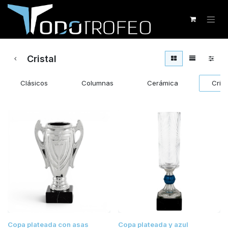
Cristal
Clásicos
Columnas
Cerámica
Crist
Copa plateada con asas
Copa plateada y azul