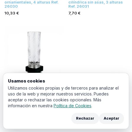
ornamentales, 4 alturas Ref.
cilíndrica sin asas, 3 alturas
26030
Ref. 26031
10,33
€
7,70
€
Usamos cookies
Utilizamos cookies propias y de terceros para analizar el
Copa plateada de cristal con
uso de la web y mejorar nuestros servicios. Puedes
peana destacada, 3 alturas
aceptar o rechazar las cookies opcionales. Más
Ref. 26029
información en nuestra
Política de Cookies
.
13,03
€
Rechazar
Aceptar