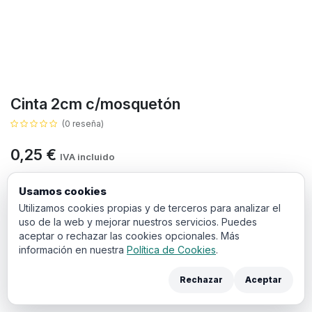
Cinta 2cm c/mosquetón
(0 reseña)
0,25
€
IVA incluido
COLOR
Usamos cookies
Utilizamos cookies propias y de terceros para analizar el
Negro
Rojo
Azul
Amarillo
naranja
uso de la web y mejorar nuestros servicios. Puedes
aceptar o rechazar las cookies opcionales. Más
Verde
Oro
Plata
Cobre
información en nuestra
Política de Cookies
.
Rechazar
Aceptar
Roja c/estrellas - Madrileña
Olímpica