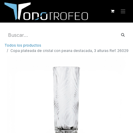
Todos los productos
Copa plateada de cristal con peana destacada, 3 alturas Ref. 26029