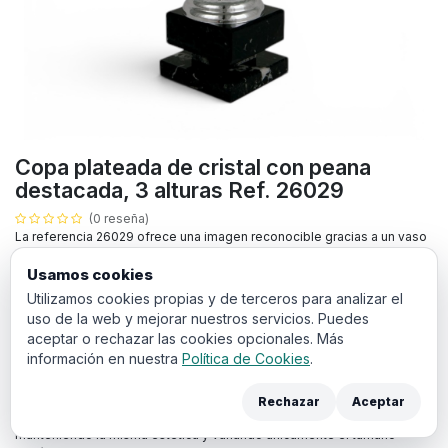
Copa plateada de cristal con peana
destacada, 3 alturas Ref. 26029
(0 reseña)
La referencia 26029 ofrece una imagen reconocible gracias a un vaso
cilíndrico transparente de tipo cristal, alto, con tallado en
espiga/ondas, pie plateado circular y doble peana negra. El acabado
Usamos cookies
de cristal aporta brillo, transparencia y una sensación más distinguida
Utilizamos cookies propias y de terceros para analizar el
en la entrega. Es una opción práctica para organizadores que buscan
uso de la web y mejorar nuestros servicios. Puedes
una pieza elegante, visible y válida para diferentes tipos de
aceptar o rechazar las cookies opcionales. Más
reconocimiento. La base aporta estabilidad y ayuda a que la pieza se
información en nuestra
Política de Cookies
.
vea proporcionada cuando se coloca sobre una mesa de entrega,
vitrina o expositor. La personalización en la base ayuda a mantener el
protagonismo del diseño sin renunciar a la información esencial del
Rechazar
Aceptar
premio. Sus 3 alturas facilitan preparar una entrega completa
manteniendo la misma estética y variando únicamente el tamaño