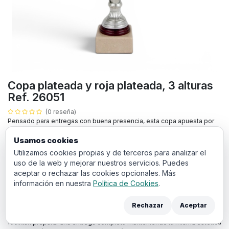
Copa plateada y roja plateada, 3 alturas
Ref. 26051
(0 reseña)
Pensado para entregas con buena presencia, esta copa apuesta por
una copa metálica plateada, cuenco ancho con franja roja translúcida,
columna plateada decorativa, aro granate sobre peana cuadrada beige
Usamos cookies
de tipo mármol. Los acabados metálicos realzan el brillo del producto
Utilizamos cookies propias y de terceros para analizar el
y refuerzan su presencia en la ceremonia. Su estética versátil permite
uso de la web y mejorar nuestros servicios. Puedes
utilizarlo en competiciones deportivas generales, actos de empresa,
aceptar o rechazar las cookies opcionales. Más
reconocimientos culturales o entregas con varias categorías. La base
información en nuestra
Política de Cookies
.
aporta estabilidad y ayuda a que la pieza se vea proporcionada
cuando se coloca sobre una mesa de entrega, vitrina o expositor. La
personalización en la base ayuda a mantener el protagonismo del
Rechazar
Aceptar
diseño sin renunciar a la información esencial del premio. Sus 3 alturas
facilitan preparar una entrega completa manteniendo la misma estética