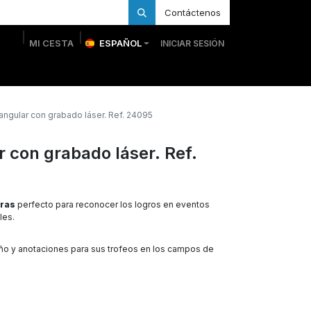
Contáctenos
MI CESTA
ESPAÑOL
INICIAR SESIÓN
 Personalizadas
Trofeos Personalizados
Tienda
tangular con grabado láser. Ref. 24095
r con grabado láser. Ref.
uras
perfecto para reconocer los logros en eventos
les.
eño y anotaciones para sus trofeos en los campos de