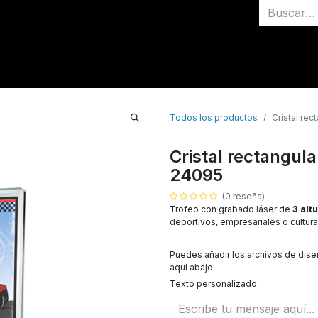
Inicio
Medallas
Todos los productos
Cristal rec
Cristal rectangula
24095
(0 reseña)
Trofeo con grabado láser de
3 alt
deportivos, empresariales o cultura
Puedes añadir los archivos de dis
aquí abajo:
Texto personalizado: