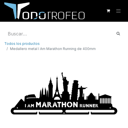
Todos los productos
Medallero metal I Am Marathon Running de 400mm