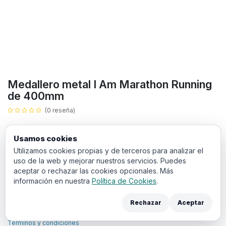
Medallero metal I Am Marathon Running
de 400mm
(0 reseña)
14,05
€
IVA incluido
Usamos cookies
Utilizamos cookies propias y de terceros para analizar el
Añadir a la cesta
uso de la web y mejorar nuestros servicios. Puedes
aceptar o rechazar las cookies opcionales. Más
Atletismo
Ciudades
información en nuestra
Política de Cookies
.
Rechazar
Aceptar
Términos y condiciones