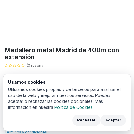
Medallero metal Madrid de 400m con
extensión
(0 reseña)
16,53
€
IVA incluido
Usamos cookies
Utilizamos cookies propias y de terceros para analizar el
Añadir a la cesta
uso de la web y mejorar nuestros servicios. Puedes
aceptar o rechazar las cookies opcionales. Más
Ciudades
información en nuestra
Política de Cookies
.
Rechazar
Aceptar
Términos y condiciones