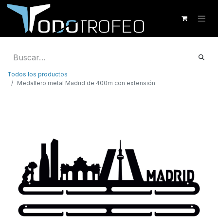
Todos los productos
Medallero metal Madrid de 400m con extensión