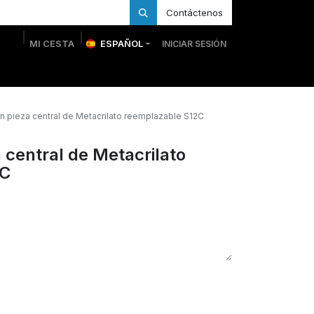
Contáctenos
MI CESTA
ESPAÑOL
INICIAR SESIÓN
 Personalizadas
Trofeos Personalizados
Tienda
n pieza central de Metacrilato reemplazable S12C
 central de Metacrilato
2C