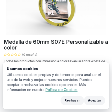
Medalla de 60mm S07E Personalizable a
color
(0 reseña)
Todos los productos con impresión a color llevan un sobre-coste de
puesta en máquina de 20€.
Usamos cookies
Utilizamos cookies propias y de terceros para analizar el
Debe de añadir a la cesta la contratación de la PUESTA EN MÁQUINA.
uso de la web y mejorar nuestros servicios. Puedes
También deberá de añadir los cambios de texto.
aceptar o rechazar las cookies opcionales. Más
Texto personalizado:
información en nuestra
Política de Cookies
.
Rechazar
Aceptar