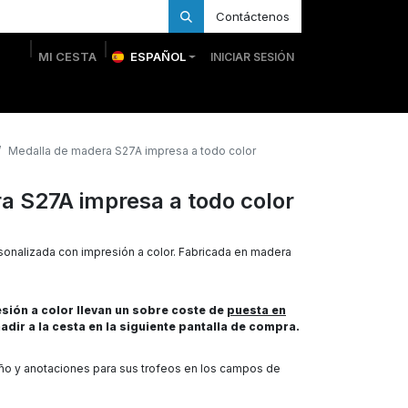
Contáctenos
MI CESTA
ESPAÑOL
INICIAR SESIÓN
 Personalizadas
Trofeos Personalizados
Tienda
Medalla de madera S27A impresa a todo color
a S27A impresa a todo color
sonalizada con impresión a color. Fabricada en madera
ión a color llevan un sobre coste de
puesta en
adir a la cesta en la siguiente pantalla de compra.
eño y anotaciones para sus trofeos en los campos de