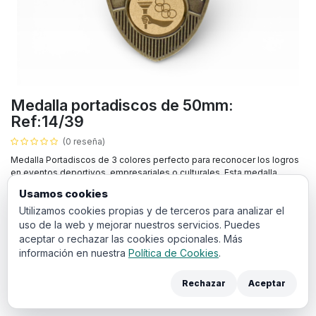
Medalla portadiscos de 50mm:
Ref:14/39
(0 reseña)
Medalla Portadiscos de 3 colores perfecto para reconocer los logros
en eventos deportivos, empresariales o culturales. Esta medalla
puede ser grabada con el nombre del ganador y la fecha, lo que lo
Usamos cookies
convierten en un premio ideal para destacar su evento.
Utilizamos cookies propias y de terceros para analizar el
uso de la web y mejorar nuestros servicios. Puedes
1,06
€
IVA incluido
aceptar o rechazar las cookies opcionales. Más
información en nuestra
Política de Cookies
.
COLOR
Rechazar
Aceptar
Oro viejo
Cobre viejo
Plata vieja