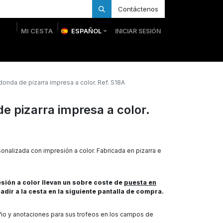
Contáctenos
MI CESTA
ESPAÑOL
INICIAR SESIÓN
 Personalizadas
Trofeos Personalizados
Tienda
donda de pizarra impresa a color. Ref. S18A
e pizarra impresa a color.
onalizada con impresión a color. Fabricada en pizarra e
ión a color llevan un sobre coste de
puesta en
adir a la cesta en la siguiente pantalla de compra.
eño y anotaciones para sus trofeos en los campos de