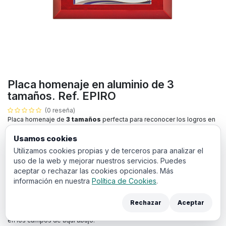
Placa homenaje en aluminio de 3
tamaños. Ref. EPIRO
(0 reseña)
Placa homenaje de
3 tamaños
perfecta para reconocer los logros en
eventos deportivos, empresariales o culturales. Este trofeo puede ser
grabado con nombre del ganador y la fecha, lo que lo convierten en un
Usamos cookies
premio ideal para destacar su evento.
Utilizamos cookies propias y de terceros para analizar el
uso de la web y mejorar nuestros servicios. Puedes
Todos los productos con impresión a color llevan un sobre
aceptar o rechazar las cookies opcionales. Más
coste de
puesta en máquina
de 20€. El cual debe añadir a la
información en nuestra
Política de Cookies
.
cesta en la siguiente pantalla de compra.
Rechazar
Aceptar
Puedes añadir los archivos de diseño y anotaciones para sus trofeos
en los campos de aquí abajo: