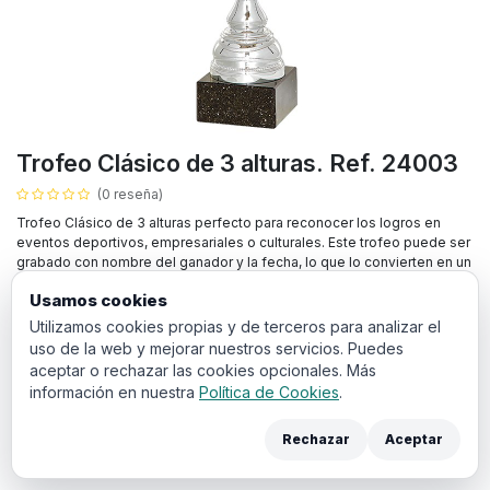
Trofeo Clásico de 3 alturas. Ref. 24003
(0 reseña)
Trofeo Clásico de 3 alturas perfecto para reconocer los logros en
eventos deportivos, empresariales o culturales. Este trofeo puede ser
grabado con nombre del ganador y la fecha, lo que lo convierten en un
premio ideal para destacar su evento.
Usamos cookies
Todos los precios incluyen IVA.
Utilizamos cookies propias y de terceros para analizar el
uso de la web y mejorar nuestros servicios. Puedes
30,71
€
aceptar o rechazar las cookies opcionales. Más
IVA incluido
información en nuestra
Política de Cookies
.
ALTURA
Rechazar
Aceptar
49 cm
42 cm
39 cm