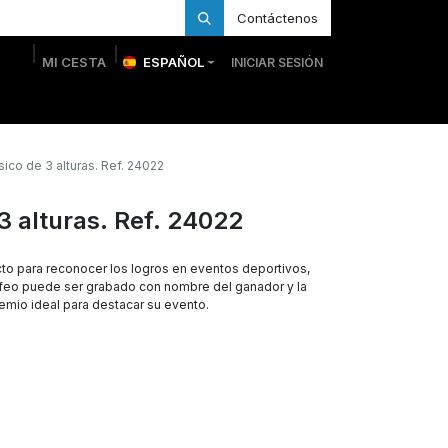
Contáctenos
MI CESTA
ESPAÑOL
INICIAR SESIÓN
 Personalizadas
Trofeos Personalizados
Tienda
ico de 3 alturas. Ref. 24022
3 alturas. Ref. 24022
to para reconocer los logros en eventos deportivos,
rofeo puede ser grabado con nombre del ganador y la
remio ideal para destacar su evento.