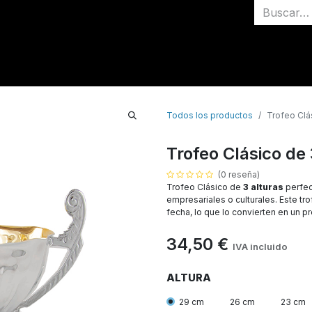
Inicio
Medallas
Todos los productos
Trofeo Clás
Trofeo Clásico de 
(0 reseña)
Trofeo Clásico de
3 alturas
perfec
empresariales o culturales. Este t
fecha, lo que lo convierten en un p
34,50
€
IVA incluido
ALTURA
29 cm
26 cm
23 cm