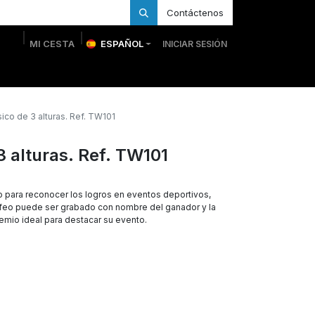
Contáctenos
MI CESTA
ESPAÑOL
INICIAR SESIÓN
 Personalizadas
Trofeos Personalizados
Tienda
ico de 3 alturas. Ref. TW101
3 alturas. Ref. TW101
to para reconocer los logros en eventos deportivos,
rofeo puede ser grabado con nombre del ganador y la
remio ideal para destacar su evento.