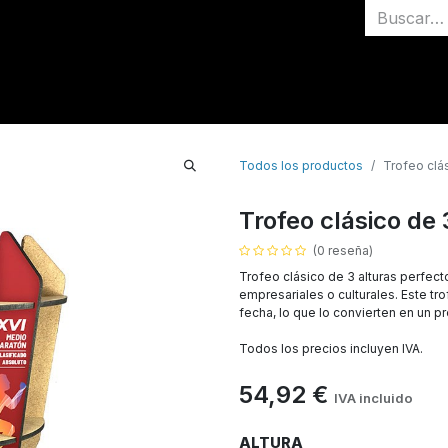
Inicio
Medallas
Todos los productos
Trofeo clás
Trofeo clásico de 
(0 reseña)
Trofeo clásico de 3 alturas perfec
empresariales o culturales. Este t
fecha, lo que lo convierten en un p
Todos los precios incluyen IVA.
54,92
€
IVA incluido
ALTURA