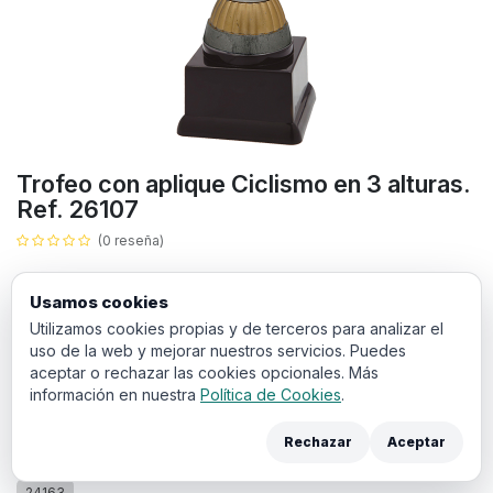
Trofeo con aplique Ciclismo en 3 alturas.
Ref. 26107
(0 reseña)
6,14
€
IVA incluido
Usamos cookies
Utilizamos cookies propias y de terceros para analizar el
ALTURA
uso de la web y mejorar nuestros servicios. Puedes
aceptar o rechazar las cookies opcionales. Más
19 cm
17 cm
15,5 cm
información en nuestra
Política de Cookies
.
Rechazar
Aceptar
Añadir a la cesta
24163