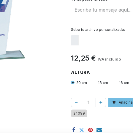
Sube tu archivo personalizado:
12,25
€
IVA incluido
ALTURA
20 cm
18 cm
16 cm
Añadir a
24099