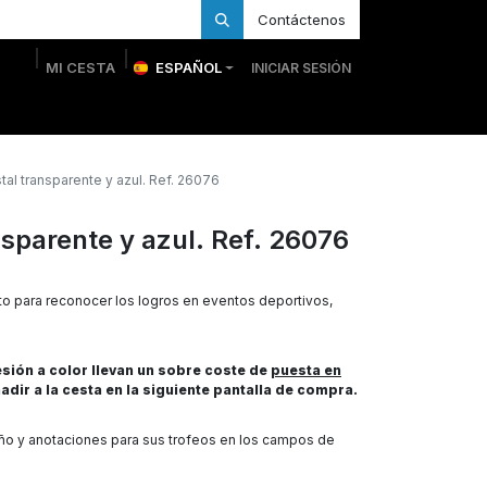
Contáctenos
MI CESTA
ESPAÑOL
INICIAR SESIÓN
 Personalizadas
Trofeos Personalizados
Tienda
tal transparente y azul. Ref. 26076
nsparente y azul. Ref. 26076
o para reconocer los logros en eventos deportivos,
ión a color llevan un sobre coste de
puesta en
adir a la cesta en la siguiente pantalla de compra.
eño y anotaciones para sus trofeos en los campos de