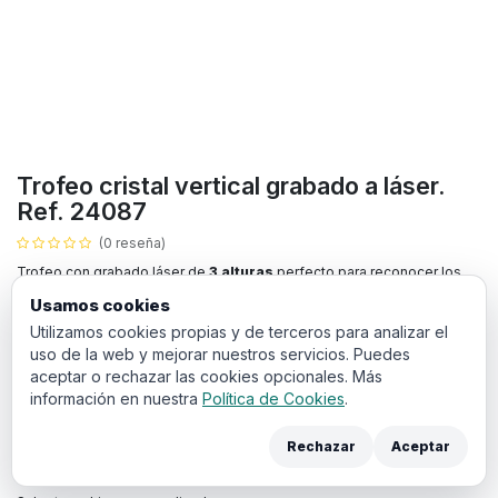
Trofeo cristal vertical grabado a láser.
Ref. 24087
(0 reseña)
Trofeo con grabado láser de
3 alturas
perfecto para reconocer los
logros en eventos deportivos, empresariales o culturales.
Usamos cookies
Utilizamos cookies propias y de terceros para analizar el
Puedes añadir los archivos de diseño y anotaciones para sus trofeos
uso de la web y mejorar nuestros servicios. Puedes
en los campos de aquí abajo:
aceptar o rechazar las cookies opcionales. Más
Texto personalizado:
información en nuestra
Política de Cookies
.
Rechazar
Aceptar