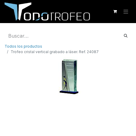
Todos los productos
Trofeo cristal vertical grabado a láser. Ref. 24087