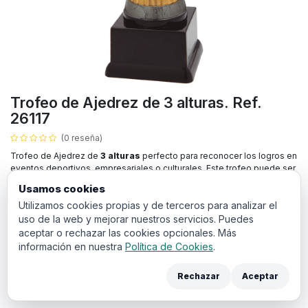
Trofeo de Ajedrez de 3 alturas. Ref.
26117
(0 reseña)
Trofeo de Ajedrez de
3 alturas
perfecto para reconocer los logros en
eventos deportivos, empresariales o culturales. Este trofeo puede ser
grabado con nombre del ganador y la fecha, lo que lo convierten en un
Usamos cookies
premio ideal para destacar su evento.
Utilizamos cookies propias y de terceros para analizar el
uso de la web y mejorar nuestros servicios. Puedes
6,14
€
IVA incluido
aceptar o rechazar las cookies opcionales. Más
información en nuestra
Política de Cookies
.
ALTURA
Rechazar
Aceptar
19 cm
17 cm
15,5 cm