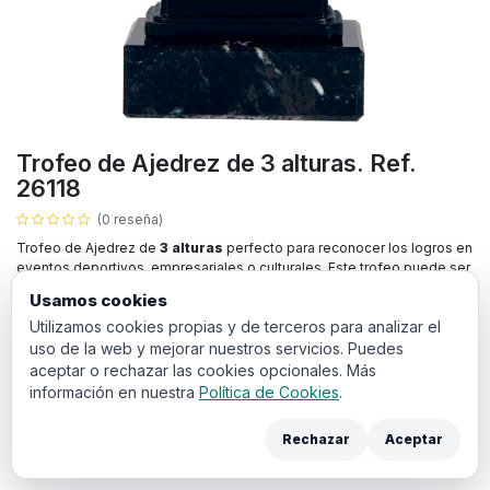
Trofeo de Ajedrez de 3 alturas. Ref.
26118
(0 reseña)
Trofeo de Ajedrez de
3 alturas
perfecto para reconocer los logros en
eventos deportivos, empresariales o culturales. Este trofeo puede ser
grabado con nombre del ganador y la fecha, lo que lo convierten en un
Usamos cookies
premio ideal para destacar su evento.
Utilizamos cookies propias y de terceros para analizar el
uso de la web y mejorar nuestros servicios. Puedes
8,55
€
IVA incluido
aceptar o rechazar las cookies opcionales. Más
información en nuestra
Política de Cookies
.
ALTURA
Rechazar
Aceptar
18 cm
17 cm
15 cm