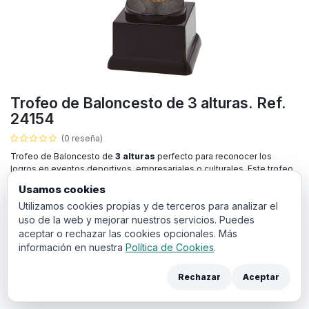
Trofeo de Baloncesto de 3 alturas. Ref.
24154
(0 reseña)
Trofeo de Baloncesto de
3 alturas
perfecto para reconocer los
logros en eventos deportivos, empresariales o culturales. Este trofeo
puede ser grabado con nombre del ganador y la fecha, lo que lo
Usamos cookies
convierten en un premio ideal para destacar su evento.
Utilizamos cookies propias y de terceros para analizar el
uso de la web y mejorar nuestros servicios. Puedes
6,14
€
IVA incluido
aceptar o rechazar las cookies opcionales. Más
información en nuestra
Política de Cookies
.
ALTURA
Rechazar
Aceptar
19 cm
17 cm
15,5 cm