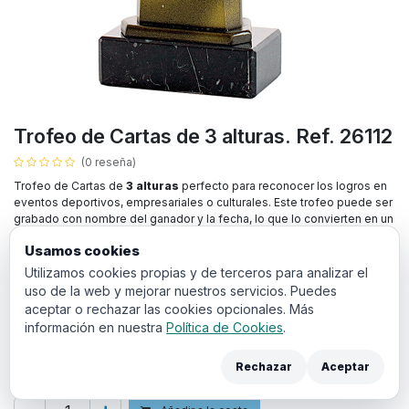
Trofeo de Cartas de 3 alturas. Ref. 26112
(0 reseña)
Trofeo de Cartas de
3 alturas
perfecto para reconocer los logros en
eventos deportivos, empresariales o culturales. Este trofeo puede ser
grabado con nombre del ganador y la fecha, lo que lo convierten en un
premio ideal para destacar su evento.
Usamos cookies
12,75
€
Utilizamos cookies propias y de terceros para analizar el
IVA incluido
uso de la web y mejorar nuestros servicios. Puedes
aceptar o rechazar las cookies opcionales. Más
ALTURA
información en nuestra
Política de Cookies
.
20 cm
18 cm
16 cm
Rechazar
Aceptar