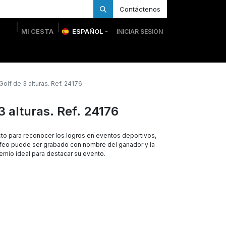
Contáctenos
MI CESTA
ESPAÑOL
INICIAR SESIÓN
 Personalizadas
Trofeos Personalizados
Tienda
olf de 3 alturas. Ref. 24176
3 alturas. Ref. 24176
to para reconocer los logros en eventos deportivos,
rofeo puede ser grabado con nombre del ganador y la
remio ideal para destacar su evento.