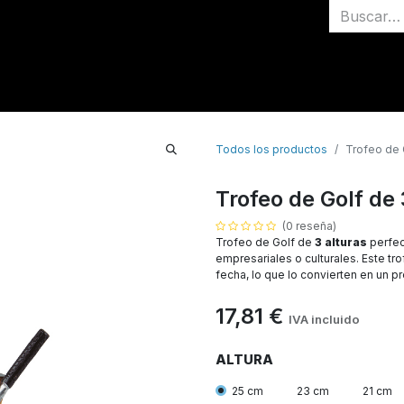
Inicio
Medallas
Todos los productos
Trofeo de G
Trofeo de Golf de 
(0 reseña)
Trofeo de Golf de
3 alturas
perfec
empresariales o culturales. Este t
fecha, lo que lo convierten en un p
17,81
€
IVA incluido
ALTURA
25 cm
23 cm
21 cm