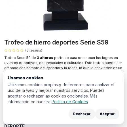
Trofeo de hierro deportes Serie S59
(0 reseña)
Trofeo Serie 59 de
3 alturas
perfecto para reconocer los logros en
eventos deportivos, empresariales o culturales. Este trofeo puede ser
grabado con nombre del ganador y la fecha, lo que lo convierten en un
premio ideal para destacar su evento.
Usamos cookies
13,50
€
Utilizamos cookies propias y de terceros para analizar el
IVA incluido
uso de la web y mejorar nuestros servicios. Puedes
aceptar o rechazar las cookies opcionales. Más
ALTURA
información en nuestra
Política de Cookies
.
22 cm
20 cm
18 cm
Rechazar
Aceptar
DEPORTE