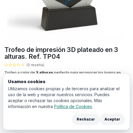
Trofeo de impresión 3D plateado en 3
alturas. Ref. TP04
(0 reseña)
Trofeo a color de
3 alturas
perfecto para reconocer los logros en
eventos deportivos, empresariales o culturales.
Usamos cookies
Utilizamos cookies propias y de terceros para analizar el
Todos los productos con impresión a color llevan un sobre
uso de la web y mejorar nuestros servicios. Puedes
coste de
puesta en máquina
de 20€. El cual debe añadir a la
aceptar o rechazar las cookies opcionales. Más
cesta en la siguiente pantalla de compra.
información en nuestra
Política de Cookies
.
Puedes añadir los archivos de diseño y anotaciones para sus trofeos
Rechazar
Aceptar
en los campos de aquí abajo:
Texto personalizado: