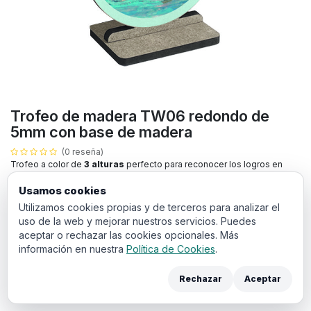
Trofeo de madera TW06 redondo de
5mm con base de madera
(0 reseña)
Trofeo a color de
3 alturas
perfecto para reconocer los logros en
eventos deportivos, empresariales o culturales.
Usamos cookies
Utilizamos cookies propias y de terceros para analizar el
Todos los productos con impresión a color llevan un sobre
uso de la web y mejorar nuestros servicios. Puedes
coste de
puesta en máquina
de 20€. El cual debe añadir a la
cesta en la siguiente pantalla de compra.
aceptar o rechazar las cookies opcionales. Más
información en nuestra
Política de Cookies
.
Puedes añadir los archivos de diseño y anotaciones para sus trofeos
en los campos de aquí abajo:
Rechazar
Aceptar
Texto personalizado: