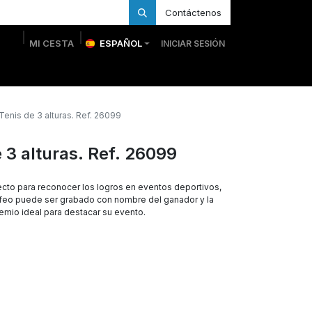
Contáctenos
MI CESTA
ESPAÑOL
INICIAR SESIÓN
 Personalizadas
Trofeos Personalizados
Tienda
Tenis de 3 alturas. Ref. 26099
 3 alturas. Ref. 26099
cto para reconocer los logros en eventos deportivos,
rofeo puede ser grabado con nombre del ganador y la
remio ideal para destacar su evento.