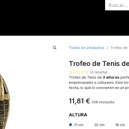
Inicio
Medallas
Todos los productos
Trofeo de 
Trofeo de Tenis de
(0 reseña)
Trofeo de Tenis de
3 alturas
perfe
empresariales o culturales. Este t
fecha, lo que lo convierten en un p
11,81
€
IVA incluido
ALTURA
21 cm
20 cm
18 cm