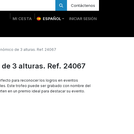
Contáctenos
MI CESTA
ESPAÑOL
INICIAR SESIÓN
 Personalizadas
Trofeos Personalizados
Tienda
nómico de 3 alturas. Ref. 24067
de 3 alturas. Ref. 24067
fecto para reconocer los logros en eventos
ales. Este trofeo puede ser grabado con nombre del
erten en un premio ideal para destacar su evento.