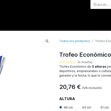
Inicio
Medallas
Todos los productos
Trofeo Eco
Trofeo Económico 
(0 reseña)
Trofeo Económico de
3 alturas
per
deportivos, empresariales o cultur
ganador y la fecha, lo que lo convi
20,76
€
IVA incluido
ALTURA
46 cm
43 cm
41 cm