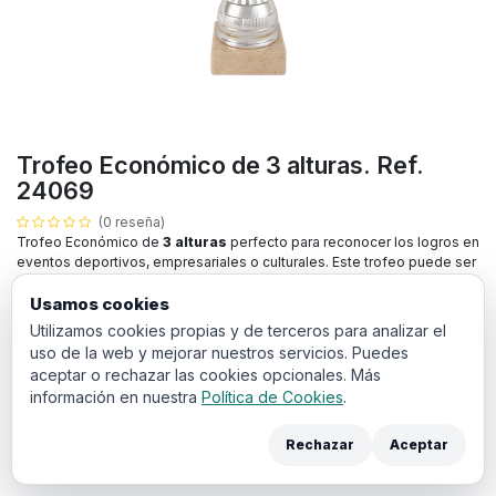
Trofeo Económico de 3 alturas. Ref.
24069
(0 reseña)
Trofeo Económico de
3 alturas
perfecto para reconocer los logros en
eventos deportivos, empresariales o culturales. Este trofeo puede ser
grabado con nombre del ganador y la fecha, lo que lo convierten en un
premio ideal para destacar su evento.
Usamos cookies
Utilizamos cookies propias y de terceros para analizar el
10,50
€
uso de la web y mejorar nuestros servicios. Puedes
IVA incluido
aceptar o rechazar las cookies opcionales. Más
información en nuestra
Política de Cookies
.
ALTURA
41 cm
39 cm
37 cm
Rechazar
Aceptar