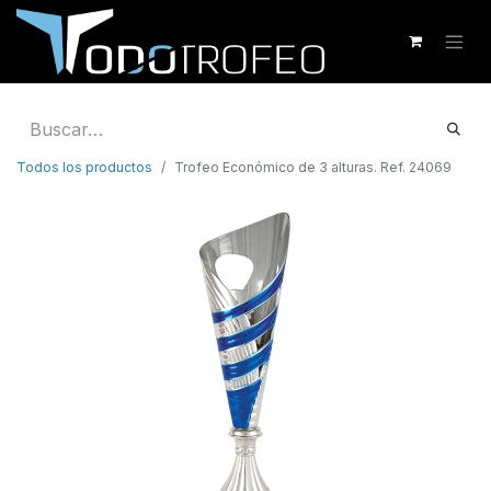
Todos los productos
Trofeo Económico de 3 alturas. Ref. 24069