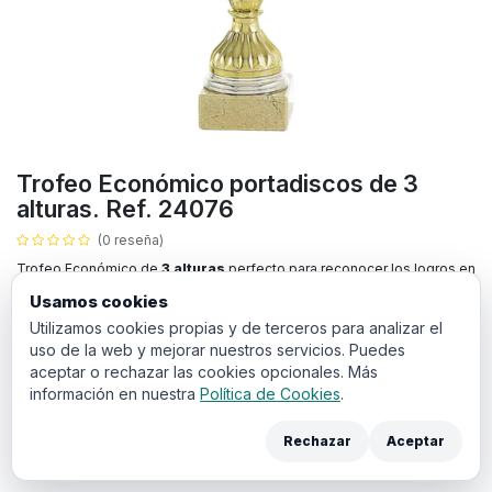
Trofeo Económico portadiscos de 3
alturas. Ref. 24076
(0 reseña)
Trofeo Económico de
3 alturas
perfecto para reconocer los logros en
eventos deportivos, empresariales o culturales. Este trofeo puede ser
Usamos cookies
grabado con nombre del ganador y la fecha, lo que lo convierten en un
Utilizamos cookies propias y de terceros para analizar el
premio ideal para destacar su evento.
uso de la web y mejorar nuestros servicios. Puedes
8,63
aceptar o rechazar las cookies opcionales. Más
€
IVA incluido
información en nuestra
Política de Cookies
.
ALTURA
Rechazar
Aceptar
33 cm
31 cm
29 cm