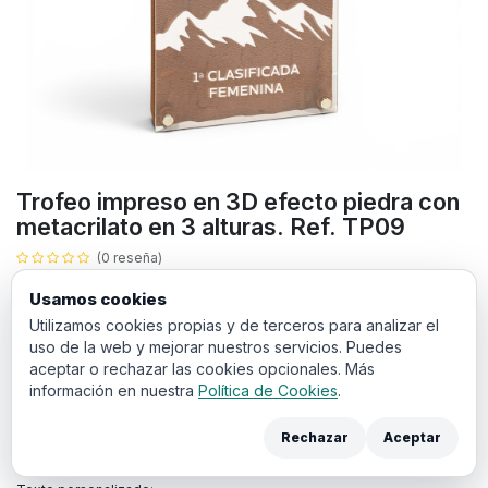
Trofeo impreso en 3D efecto piedra con
metacrilato en 3 alturas. Ref. TP09
(0 reseña)
Trofeo a color de
3 alturas
perfecto para reconocer los logros en
Usamos cookies
eventos deportivos, empresariales o culturales.
Utilizamos cookies propias y de terceros para analizar el
uso de la web y mejorar nuestros servicios. Puedes
Todos los productos con impresión a color llevan un sobre
aceptar o rechazar las cookies opcionales. Más
coste de
puesta en máquina
de 20€. El cual debe añadir a la
información en nuestra
Política de Cookies
.
cesta en la siguiente pantalla de compra.
Rechazar
Aceptar
Puedes añadir los archivos de diseño y anotaciones para sus trofeos
en los campos de aquí abajo: