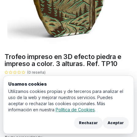
Trofeo impreso en 3D efecto piedra e
impreso a color. 3 alturas. Ref. TP10
(0 reseña)
Trofeo a color de
3 alturas
perfecto para reconocer los logros en
Usamos cookies
eventos deportivos, empresariales o culturales.
Utilizamos cookies propias y de terceros para analizar el
uso de la web y mejorar nuestros servicios. Puedes
Todos los productos con impresión a color llevan un sobre
aceptar o rechazar las cookies opcionales. Más
coste de
puesta en máquina
de 20€. El cual debe añadir a la
información en nuestra
Política de Cookies
.
cesta en la siguiente pantalla de compra.
Rechazar
Aceptar
Puedes añadir los archivos de diseño y anotaciones para sus trofeos
en los campos de aquí abajo: