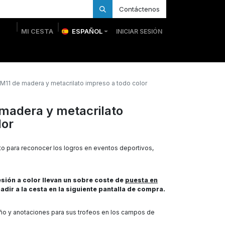
Contáctenos
MI CESTA
ESPAÑOL
INICIAR SESIÓN
 Personalizadas
Trofeos Personalizados
Tienda
11 de madera y metacrilato impreso a todo color
madera y metacrilato
lor
o para reconocer los logros en eventos deportivos,
ión a color llevan un sobre coste de
puesta en
adir a la cesta en la siguiente pantalla de compra.
eño y anotaciones para sus trofeos en los campos de