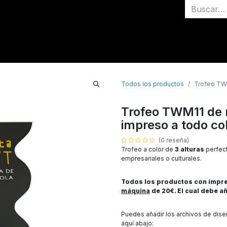
Inicio
Medallas
Todos los productos
Trofeo TWM
Trofeo TWM11 de 
impreso a todo co
(0 reseña)
Trofeo a color de
3 alturas
perfect
empresariales o culturales.
Todos los productos con impres
máquina
de 20€. El cual debe añ
Puedes añadir los archivos de dis
aquí abajo: