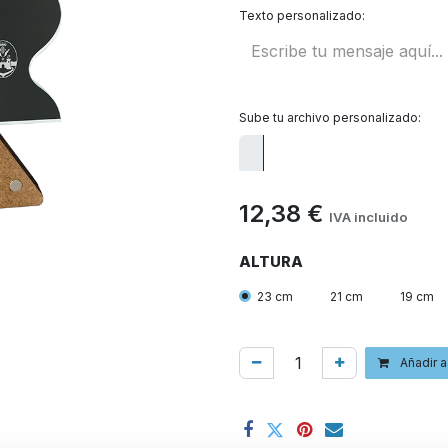
Texto personalizado:
Sube tu archivo personalizado:
12,38
€
IVA incluido
ALTURA
23 cm
21 cm
19 cm
Añadir a