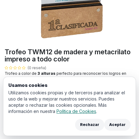
Trofeo TWM12 de madera y metacrilato
impreso a todo color
(0 reseña)
Trofeo a color de
3 alturas
perfecto para reconocer los logros en
eventos deportivos, empresariales o culturales.
Usamos cookies
Utilizamos cookies propias y de terceros para analizar el
Todos los productos con impresión a color llevan un sobre
uso de la web y mejorar nuestros servicios. Puedes
coste de
puesta en máquina
de 20€. El cual debe añadir a la
cesta en la siguiente pantalla de compra.
aceptar o rechazar las cookies opcionales. Más
información en nuestra
Política de Cookies
.
Puedes añadir los archivos de diseño y anotaciones para sus trofeos
en los campos de aquí abajo:
Rechazar
Aceptar
Texto personalizado: