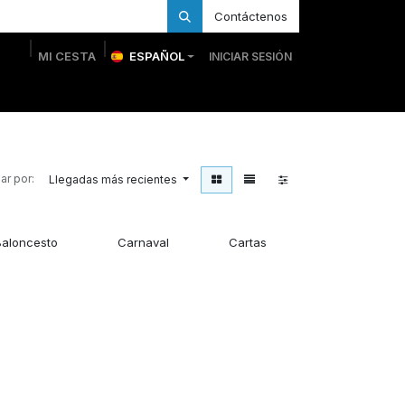
Contáctenos
MI CESTA
ESPAÑOL
INICIAR SESIÓN
 Personalizadas
Trofeos Personalizados
Tienda
ar por:
Llegadas más recientes
Baloncesto
Carnaval
Cartas
Caza