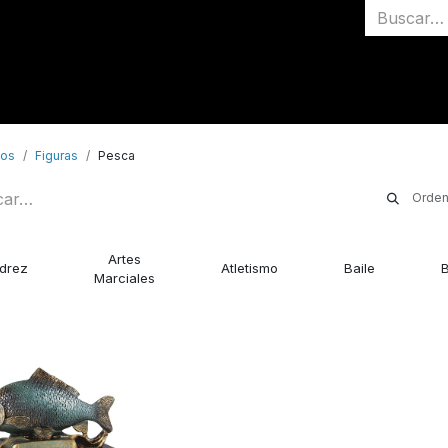
Inicio
Medallas
tos
Figuras
Pesca
Orden
Artes
drez
Atletismo
Baile
Marciales