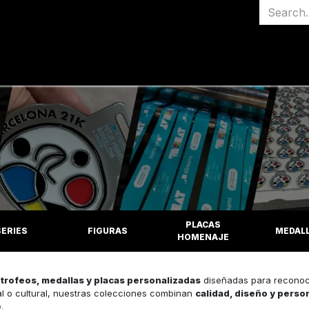
Início
Medalh
PLACAS
SERIES
FIGURAS
MEDAL
HOMENAJE
e
trofeos, medallas y placas personalizadas
diseñadas para reconocer
al o cultural, nuestras colecciones combinan
calidad, diseño y perso
.