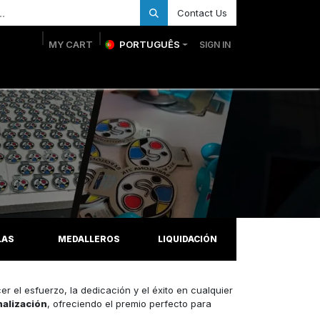
Contact Us
MY CART
PORTUGUÊS
SIGN IN
as Personalizadas
Troféus personalizados
Loja
LAS
MEDALLEROS
LIQUIDACIÓN
 el esfuerzo, la dedicación y el éxito en cualquier
nalización
, ofreciendo el premio perfecto para