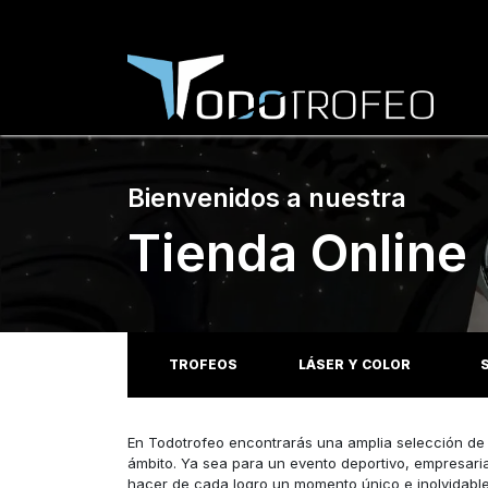
Bienvenidos a nuestra
Tienda Online
TROFEOS
LÁSER Y COLOR
En Todotrofeo encontrarás una amplia selección d
ámbito. Ya sea para un evento deportivo, empresari
hacer de cada logro un momento único e inolvidable